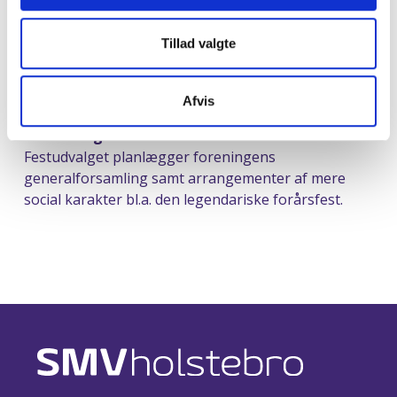
arrangementer, f.eks. virksomhedsbesøg, politiske
møder, politisk debat og møder med
Tillad valgte
erhvervsrelevante indlæg. Til de fleste af
arrangementerne kan hvert medlem medtage en
ledsager.
Afvis
Festudvalg
Festudvalget planlægger foreningens
generalforsamling samt arrangementer af mere
social karakter bl.a. den legendariske forårsfest.