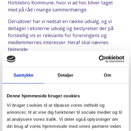
Holstebro Kommune, hvor vi ad hoc bliver taget
med på råd i mange sammenhænge.
Derudover har vi nedsat en række udvalg, og vi
deltager i eksterne udvalg og bestyrelser der på
forskellig vis er relevante for foreningens og
medlemmernes interesser. Heraf skal nævnes
følgende:
Uddannelsescenter Holstebro (UCH)
Skolen er i sin tid startet af foreningen. Foreningen
har en plads i skolens bestyrelse, og den varetages
Samtykke
Detaljer
Om
pt. af formanden, Bjarne Sørensen.
Holstebro Kommune
Denne hjemmeside bruger cookies
Udvalg vedrørende kommuneforhold. Foreningen er
Vi bruger cookies til at tilpasse vores indhold og
i løbende kontakt med Holstebro Kommune og
annoncer, til at vise dig funktioner til sociale medier og til
deltager blandt andet i regelmæssige møder med
at analysere vores trafik. Vi deler også oplysninger om
Borgmesteren og kommunens ledelsesgruppe.
din brug af vores hjemmeside med vores partnere inden