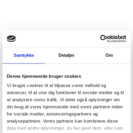
Oplev et stykke
af Holstebros historie
Samtykke
Detaljer
Om
I anledning af vores jubilæum i 2021 producerede vi
den smukke "Holstebro-Pigen" statuette. Denne
unikke og elegante statuette er en hyldest til byens
Denne hjemmeside bruger cookies
arv og skønhed.
Vi bruger cookies til at tilpasse vores indhold og
Pris: Kun kr. 400,-
annoncer, til at vise dig funktioner til sociale medier og til
at analysere vores trafik. Vi deler også oplysninger om
din brug af vores hjemmeside med vores partnere inden
Hver statuette leveres i en eksklusiv
for sociale medier, annonceringspartnere og
jubilæumsæske, hvilket gør den ideel som gave.
analysepartnere. Vores partnere kan kombinere disse
Ønsker du et mere personligt præg? Statuetten kan
data med andre oplysninger, du har givet dem, eller som