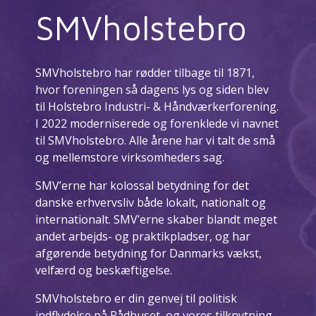
SMVholstebro
SMVholstebro har rødder tilbage til 1871,
hvor foreningen så dagens lys og siden blev
til Holstebro Industri- & Håndværkerforening.
I 2022 moderniserede og forenklede vi navnet
til SMVholstebro. Alle årene har vi talt de små
og mellemstore virksomheders sag.
SMV’erne har kolossal betydning for det
danske erhvervsliv både lokalt, nationalt og
internationalt. SMV’erne skaber blandt meget
andet arbejds- og praktikpladser, og har
afgørende betydning for Danmarks vækst,
velfærd og beskæftigelse.
SMVholstebro er din genvej til politisk
indflydelse på Rådhuset, og vores tilknytning