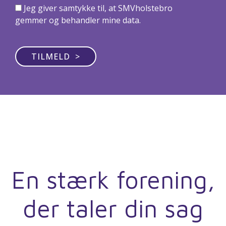
Jeg giver samtykke til, at SMVholstebro
gemmer og behandler mine data.
En stærk forening,
der taler din sag