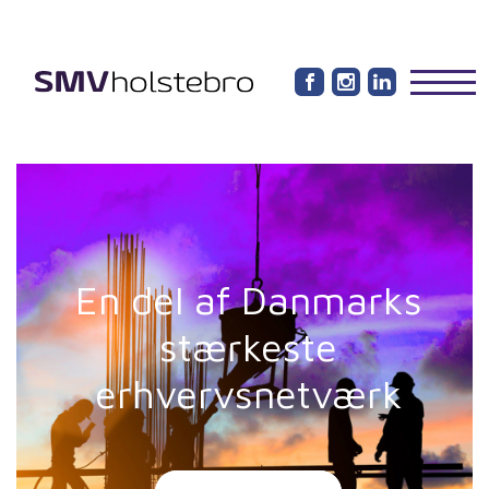
En del af Danmarks
stærkeste
erhvervsnetværk